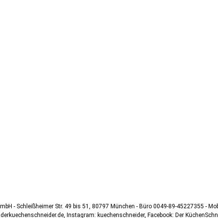
mbH - Schleißheimer Str. 49 bis 51, 80797 München - Büro 0049-89-45227355 - M
@derkuechenschneider.de, Instagram: kuechenschneider, Facebook: Der KüchenSch