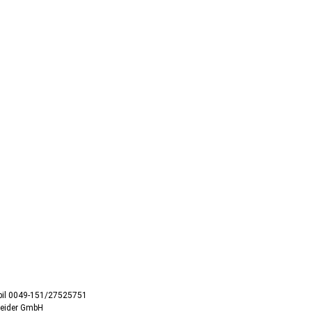
obil 0049-151/27525751
neider GmbH